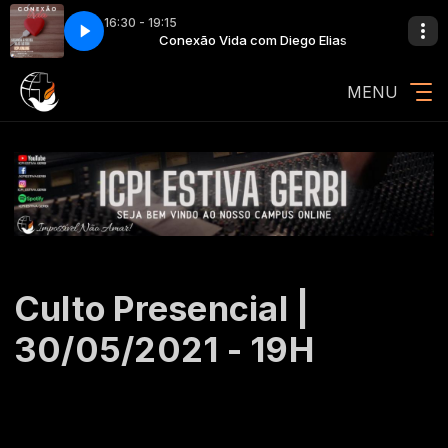
16:30 - 19:15
o [Feat Avion Blackman] - Cópia
o Elias
Conexão Vida com Diego Elias
Christafari Oceans (Where Feet May Fail) 
MENU
Culto Presencial |
30/05/2021 - 19H