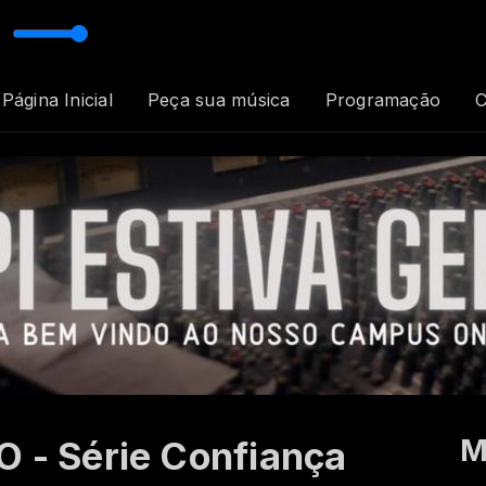
ço (Ao Vivo) ft Israel Salazar
Página Inicial
Peça sua música
Programação
C
M
 - Série Confiança