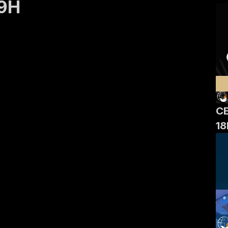
19H
CE
1