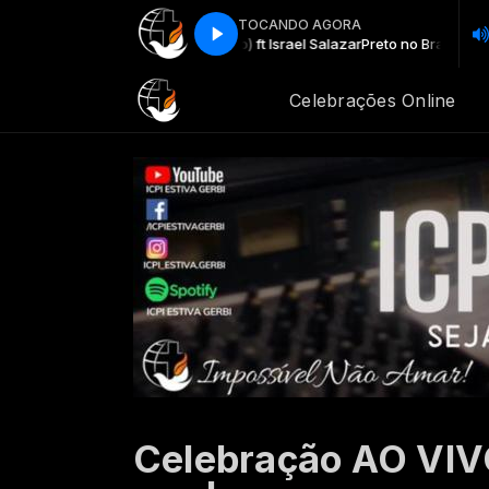
TOCANDO AGORA
o Eu Te Agradeço (Ao Vivo) ft Israel Salazar
Preto no Branco Eu Te Agrade
Celebrações Online
Celebração AO VIVO