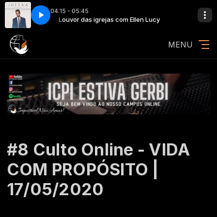
04:15 - 05:45
len Lucy
Recomecar Jotta
Louvor das igrejas com Ellen Lucy
MENU
#8 Culto Online - VIDA
COM PROPÓSITO |
17/05/2020