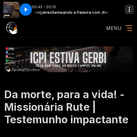
00:45 - 05:15
al EmCanto (Clipe Oficial)
Jhonattan Gonçalves
Semeando a Palavra com Jhonattan Gonçalves
Jesus é Vencedor Ministério Atitude feat Coral
MENU
Da morte, para a vida! -
Missionária Rute |
Testemunho impactante