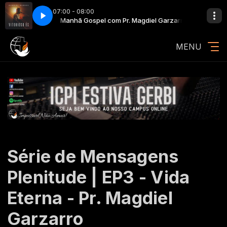
07:00 - 08:00
EO LETRA ] ®Onimusic
gdiel Garzarro
Manhã Gospel com Pr. Magdiel Garzarro
Vitorioso És COM LETRA Gabriel Guedes [ VIDEO LE
MENU
Série de Mensagens
Plenitude | EP3 - Vida
Eterna - Pr. Magdiel
Garzarro