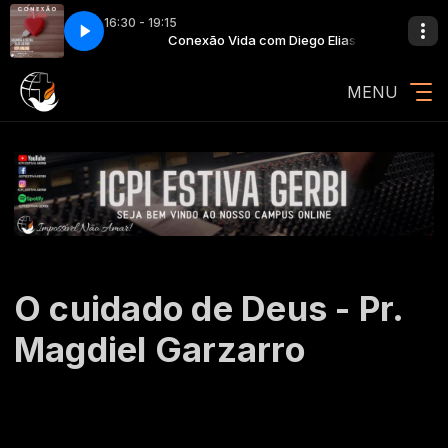
16:30 - 19:15
go Elias
(Clipe Oficial)
Conexão Vida com Diego Elias
Rosa de Saron Um Dia (Clipe Oficial)
MENU
O cuidado de Deus - Pr.
Magdiel Garzarro